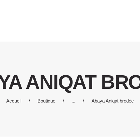
CCUEIL
OUTIQUE
LOG
 PROPOS DE NOUS
ONTACTS
OMPTE
YA ANIQAT BR
العرب
RANÇAIS
Accueil
Boutique
...
Abaya Aniqat brodée