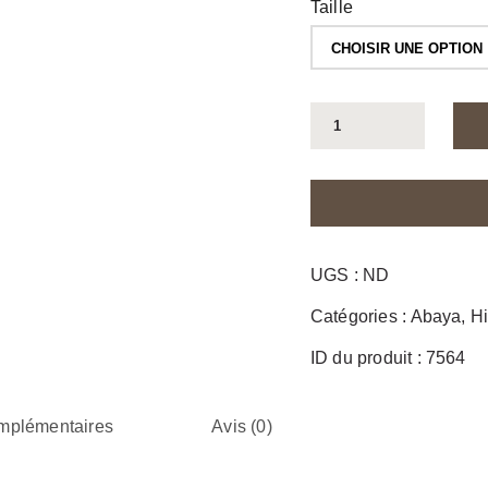
Taille
quantité
de
Abaya
Aniqat
brodée
UGS :
ND
Catégories :
Abaya
,
Hi
ID du produit :
7564
omplémentaires
Avis (0)