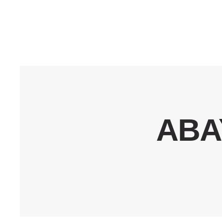
A
B
B
A
C
C
ABA
ية
F