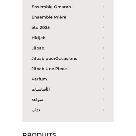
Ensemble Omarah
Ensemble Prière
été 2025
Hidjeb
Jilbab
Jilbab pourOccasions
Jilbab Une Piece
Parfum
الأساسيات
سواعد
نقاب
PRODUITS