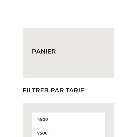
a
plusieurs
variations.
Les
options
peuvent
être
choisies
sur
PANIER
la
page
du
produit
FILTRER PAR TARIF
Prix
min
Prix