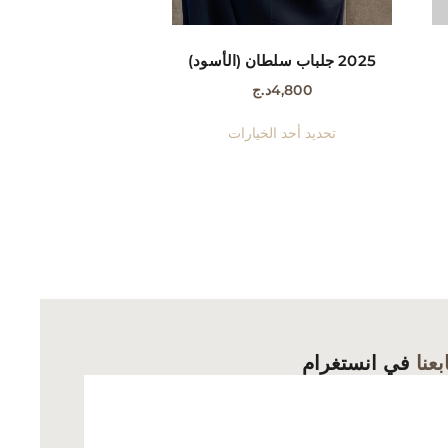
2025 جلباب سلطان (الأسود)
4,800
د.ج
هناك
تحديد أحد الخيارات
د
العديد
من
كال
الأشكال
لفة
المختلفة
لهذا
ج.
المنتج.
يمكن
ر
اختيار
رات
الخيارات
بعنا
في انستغرام
على
ة
صفحة
ج
المنتج