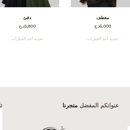
معطف
دفئ
6,000
د.ج
5,800
د.ج
هناك
هناك
تحديد أحد الخيارات
تحديد أحد الخيارات
العديد
العدي
من
من
الأشكال
الأش
المختلفة
المخت
لهذا
لهذا
المنتج.
المنت
يمكن
يمكن
اختيار
اختيا
الخيارات
الخيا
عنوانكم المفضل
متجرنا
تا
على
على
صفحة
صفح
المنتج
المنت