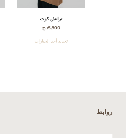
ترانش كوت
5,800
د.ج
هناك
تحديد أحد الخيارات
العديد
من
الأشكال
المختلفة
لهذا
المنتج.
يمكن
اختيار
الخيارات
روابط
على
صفحة
المنتج