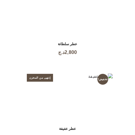
عطر سلطانة
2,800
د.ج
إنتهى من المخزن
تخفيض!
عطر عفيفة