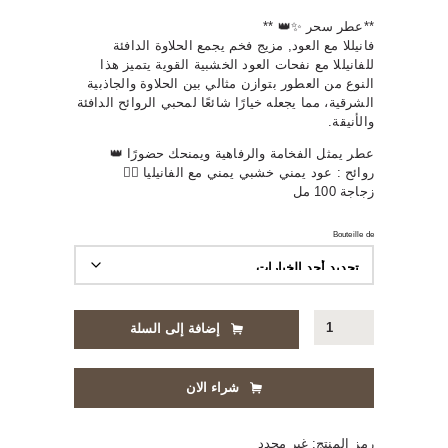
السعر:
**عطر سحر ✨👑 **
فانيللا مع العود, مزيج فخم يجمع الحلاوة الدافئة
من
للفانيللا مع نفحات العود الخشبية القوية يتميز هذا
النوع من العطور بتوازن مثالي بين الحلاوة والجاذبية
⁦800د.ج⁩
الشرقية، مما يجعله خيارًا شائعًا لمحبي الروائح الدافئة
والأنيقة.
خلال
عطر يمثل الفخامة والرفاهية ويمنحك حضورًا 👑
روائح : عود يمني خشبي يمني مع الفانيليا 👌🏼
زجاجة 100 مل
⁦3,200د.ج⁩
Bouteille de
كمية
إضافة إلى السلة
عطر
سحر
شراء الان
رمز المنتج:
غير محدد