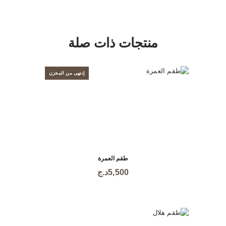
منتجات ذات صلة
إنتهى من المخزن
طقم العمرة
5,500
د.ج