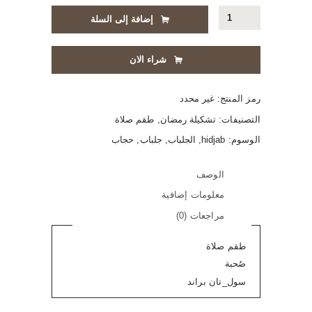
كمية
إضافة إلى السلة
طقم
الصلاة
صحبة
شراء الان
رمز المنتج:
غير محدد
التصنيفات:
تشكيلة رمضان
,
طقم صلاة
الوسوم:
hidjab
,
الجلباب
,
جلباب
,
حجاب
الوصف
معلومات إضافية
مراجعات (0)
طقم صلاة
صُحبة
سول_تان براند