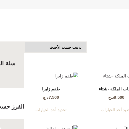
FRANÇAIS
سلة ال
اب الملكة -شتاء
طقم زايرا
8,500
د.ج
7,500
د.ج
الفرز حسب
هناك
هناك
ديد أحد الخيارات
تحديد أحد الخيارات
العديد
العديد
من
من
الأشكال
الأشكال