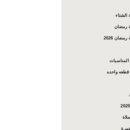
 الشتاء
 رمضان
رمضان 2026
المناسبات
قطعه واحده
لاة
مرة