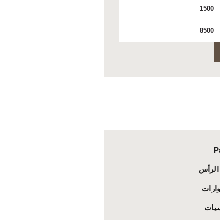
دنى
أعلى
عر
سعر
P
الرأس
ارات
سيات