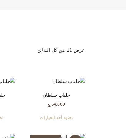
عرض ⁦11⁩ من كل النتائج
تم
الفرز
حسب
الأحدث
جلباب سلطان
جلب
4,800
د.ج
هناك
تحديد أحد الخيارات
تح
العديد
من
الأشكال