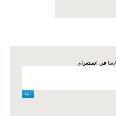
الأصلي
الحالي
هو:
هو:
8,500د.ج.
8,000د.ج.
بعنا
في انستغرام
تابعنا