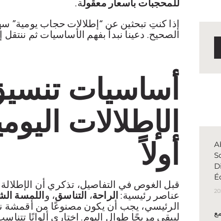
للمحجبات بأسعار معقول
ة.
إذا كنتِ تبحثين عن “إطلالات حجاب يومية” سهل
الصحيح. دعينا نبدأ بفهم الأساسيات ثم ننتقل 
أساسيات تنسي
الإطلالات اليومي
أولاً
A
S
D
É
قبل الغوص في التفاصيل، تذكري أن الإطلالة ال
عناصر رئيسية:
الراحة
،
التناسق
، و
اللمسة ال
الرئيسي، يجب أن يكون مصنوعًا من أقمشة نا
مع
ليبقى مريحًا طوال اليوم. اختاري ألوانًا تتن