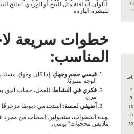
وم
الألوان الدافئة مثل البيج أو الوردي الفاتح لل
للبشرة الباردة.
خطوات سريعة لاخ
المناسب:
قيسي حجم وجهكِ
: إذا كان وجهكِ مستديرً
لأحد
الوجه بصريًا.
2
فكري في النشاط
: للعمل، حجاب أنيق 
مرن.
9
أضيفي لمسة
: استخدمي دبوسًا مزخرفًا أ
16
23
بهذه الخطوات، ستحولين الحجاب من مجرد غ
ملابس محجبات” يومي.
30