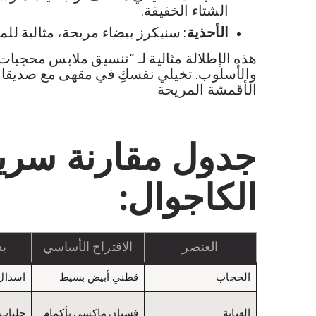
الشتاء الخفيفة.
الأحذية
: سنيكرز بيضاء مريحة، مثالية لل
هذه الإطلالة مثالية لـ “تنسيق ملابس محجبات
والأسلوب. تخيلي نفسكِ في مقهى مع صديقاتك
الأقمشة المريحة
جدول مقارنة سريع
الكاجوال:
العنصر
الاقتراح الأساسي
ب
الحجاب
قطني أبيض بسيط
اسدال
العباية
فستان ماكسي بأكمام
جلباب