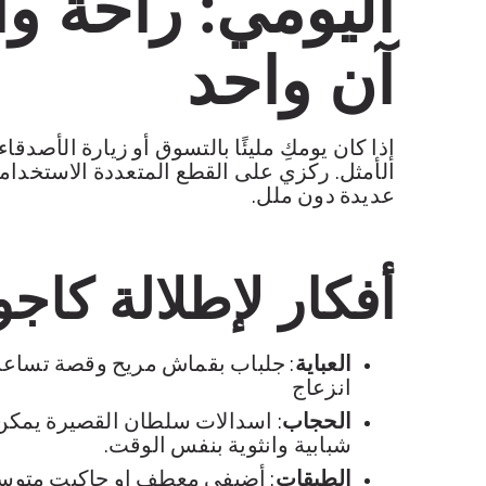
اليومي: راحة وأ
آن واحد
إذا كان يومكِ مليئًا بالتسوق أو زيارة الأصدقاء
الأمثل. ركزي على القطع المتعددة الاستخدام
عديدة دون ملل.
أفكار لإطلالة كاجو
العباية
: جلباب بقماش مريح وقصة تساعد
انزعاج
الحجاب
:
اسدالات سلطان القصيرة
يمكن 
شبابية وانثوية بنفس الوقت.
الطبقات
: أضيفي معطف او جاكيت متوس