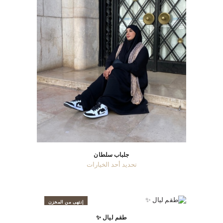
اختيار
الخيارات
على
صفحة
المنتج
جلباب سلطان
هناك
تحديد أحد الخيارات
العديد
من
الأشكال
المختلفة
إنتهى من المخزن
لهذا
طقم ليال ✨
المنتج.