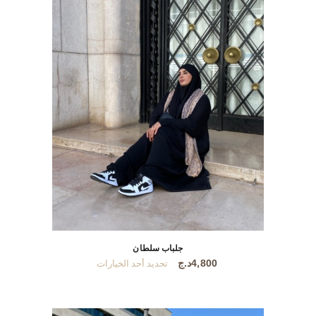
جلباب سلطان
هناك
4,800
د.ج
تحديد أحد الخيارات
العديد
من
الأشكال
المختلفة