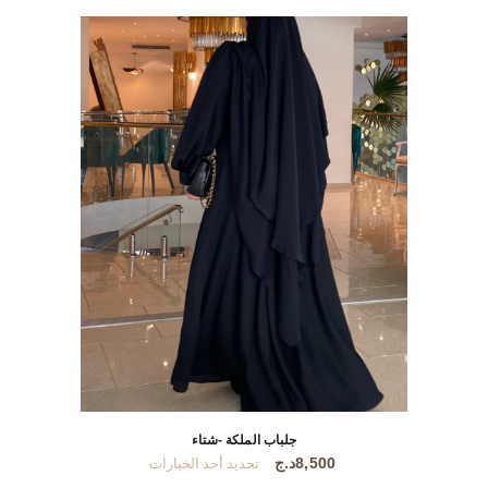
الأشكال
المختلفة
لهذا
المنتج.
يمكن
اختيار
الخيارات
على
صفحة
المنتج
جلباب الملكة -شتاء
هناك
8,500
د.ج
تحديد أحد الخيارات
العديد