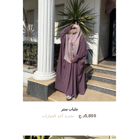
جلباب ستر
هناك
5,800
د.ج
تحديد أحد الخيارات
العديد
من
الأشكال
المختلفة