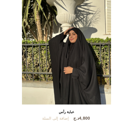
لهذا
المنتج.
يمكن
اختيار
الخيارات
على
صفحة
المنتج
عباية رأس
4,800
د.ج
إضافة إلى السلة